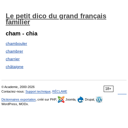
Le petit dico du grand français
familier
cham - chia
chambouler
chambrer
charrier
châtaigne
© Academic, 2000-2026
18+
Contactez-nous:
Support technique
,
RÉCLAME
Dictionnaires exportation
, créé sur PHP,
Joomla,
Drupal,
WordPress, MODx.